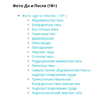
Фото До и После (18+)
Фото «до» и «после» ( 18+ )
Абдоминопластика
Блефаропластика
Восточные веки
Гинекомастия
Дермабразия
Липосакция
Липофиллинг
Лифтинг лица
Отопластика
Редукционная маммопластика
Ринопластика
Симультанная абдоминопластика и
эндопротезирование груди
Трансконъюктивальная
блефаропластика нижних век
Эндопротезирование груди
Эндоскопический лифтинг лба