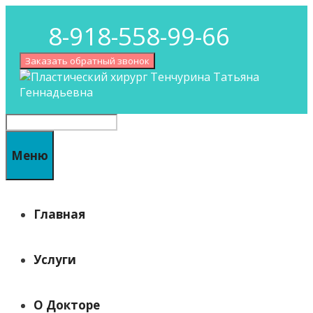
Перейти
8-918-558-99-66
к
содержимому
Заказать обратный звонок
Поиск
Меню
Главная
Услуги
О Докторе