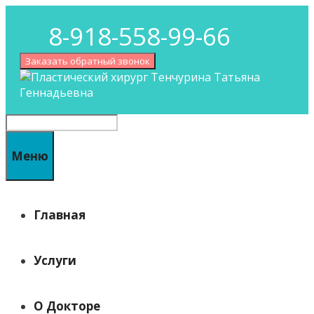
Перейти
8-918-558-99-66
к
содержимому
Заказать обратный звонок
Поиск
Меню
Главная
Услуги
О Докторе