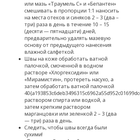
или мазь «Траумель С» и «Бепантен»
смешивать в пропорции 1:1 наносить
на места отеков и синяков 2 – 3 (два –
три) раза в день в течение 10 – 15
(десяти — пятнадцати) дней,
предварительно удалять мазевую
основу от предыдущего нанесения
влажной салфеткой.
Швы на коже обработать ватной
палочкой, смоченной в водном
растворе «Хлоргексидин» или
«Мирамистин», протереть насухо, а
затем обработать ватной палочкой
40{a193853c6deb3496315c6962a55d952c01699dc
раствором спирта или водкой, а
затем крепким раствором
марганцовки или зеленкой 2 – 3 (два
— три) раза в день.
Следить, чтобы швы всегда были
сухими!