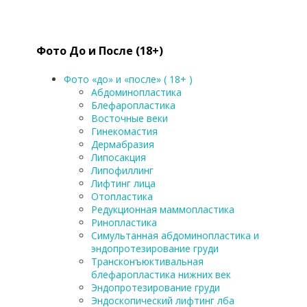
Фото До и После (18+)
Фото «до» и «после» ( 18+ )
Абдоминопластика
Блефаропластика
Восточные веки
Гинекомастия
Дермабразия
Липосакция
Липофиллинг
Лифтинг лица
Отопластика
Редукционная маммопластика
Ринопластика
Симультанная абдоминопластика и
эндопротезирование груди
Трансконъюктивальная
блефаропластика нижних век
Эндопротезирование груди
Эндоскопический лифтинг лба