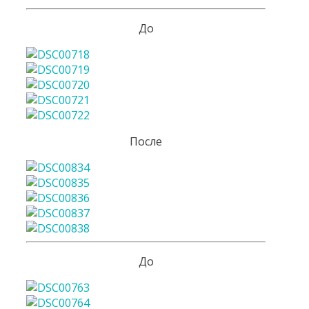
До
После
До