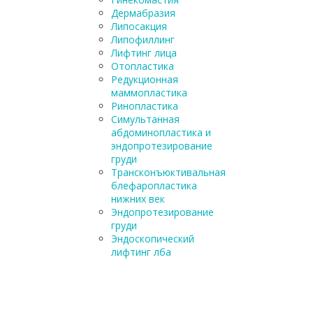
Дермабразия
Липосакция
Липофиллинг
Лифтинг лица
Отопластика
Редукционная
маммопластика
Ринопластика
Симультанная
абдоминопластика и
эндопротезирование
груди
Трансконъюктивальная
блефаропластика
нижних век
Эндопротезирование
груди
Эндоскопический
лифтинг лба