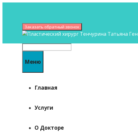
Перейти
к
содержимому
Заказать обратный звонок
Поиск
Меню
Главная
Услуги
О Докторе