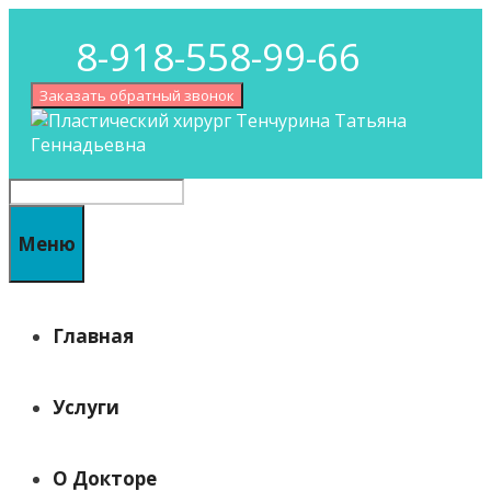
Перейти
8-918-558-99-66
к
содержимому
Заказать обратный звонок
Поиск
Меню
Главная
Услуги
О Докторе